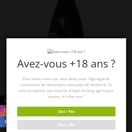
Avez-vous +18 ans ?
Pour visiter notre site, vous devez avoir l'âge légal de
consommer de l’alcool dans votre pays de résidence. To
visit our website, you must be of legal drinking age in your
country. Is it the case ?
←
Les Cantarelles blanc – 6 bouteilles
99,00
€
Oui / Yes
Non / No