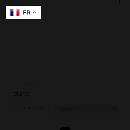
FR
Accueil
/ blanc
blanc
vin blanc
4 résultats affichés