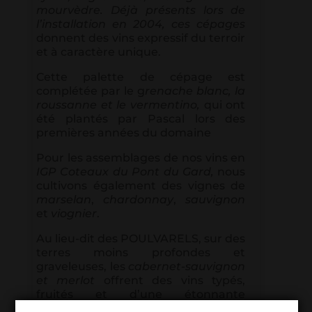
mourvèdre. Déjà présents lors de
l’installation en 2004, ces cépages
donnent des vins expressif du terroir
et à caractère unique.
Cette palette de cépage est
complétée par le g
renache blanc, la
roussanne et le vermentino,
qui ont
été plantés par Pascal lors des
premières années du domaine
Pour les assemblages de nos vins en
IGP Coteaux du Pont du Gard,
nous
cultivons également des vignes de
marselan
,
chardonnay
,
sauvignon
et
viognier
.
Au lieu-dit des POULVARELS, sur des
terres moins profondes et
graveleuses, les
cabernet-sauvignon
et merlot
offrent des vins typés,
fruités et d’une étonnante
gourmandise.