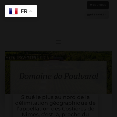
BOUTIQUE
Anglais
FR
RÉSERVEZ !
Domaine de Poulvarel
Situé le plus au nord de la
délimitation géographique de
l’appellation des Costières de
Nîmes, c’est là, proche du