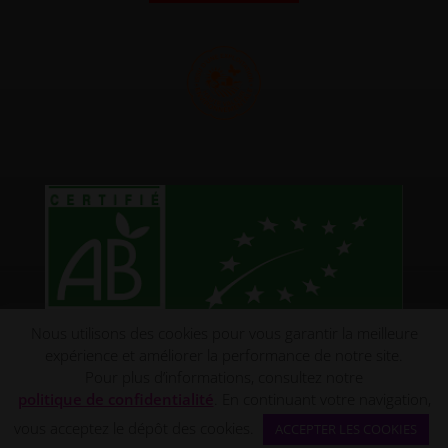
Nous utilisons des cookies pour vous garantir la meilleure
expérience et améliorer la performance de notre site.
L’abus d’
alcool est dangereux pour la santé
,
Pour plus d’informations, consultez notre
consommez
avec
modération
politique de confidentialité
. En continuant votre navigation,
Copyright © 2026 Domaine de Poulvarel
vous acceptez le dépôt des cookies.
ACCEPTER LES COOKIES