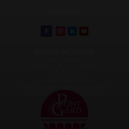
Suivez-nous
Domaine de Poulvarel
Route de Beaucaire
110 Chemin de la Soubeyranne
30210 SERNHAC
Tel : + 33.(0)4.66.01.67.46
Mail: contact@domainedepoulvarel.com