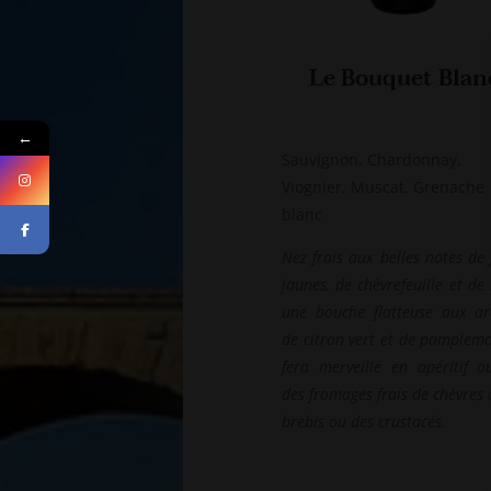
Le Bouquet Blan
←
Sauvignon, Chardonnay,
Viognier, Muscat, Grenache
blanc
Nez frais aux belles notes de 
jaunes, de chèvrefeuille et de 
une bouche flatteuse aux a
de citron vert et de pamplemo
fera merveille en apéritif o
des fromages frais de chèvres
brebis ou des crustacés.