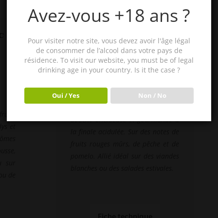
Avez-vous +18 ans ?
Le Bouquet Rosé
c
Pour visiter notre site, vous devez avoir l'âge légal
de consommer de l’alcool dans votre pays de
résidence. To visit our website, you must be of legal
Grenache, Syrah, Cabernet-
drinking age in your country. Is it the case ?
Sauvignon, Merlot, Mouvèdre
Oui / Yes
Non / No
fruits
Bouche onctueuse et gourmande à
lys et
la finale acidulée. Sur des notes de
rômes
fruits rouges mûrs, de pêche et de
usse,
pomelo. Allié idéal sur des viandes
u sur
blanches ou des salades estivales.
 ou de
Fiche technique