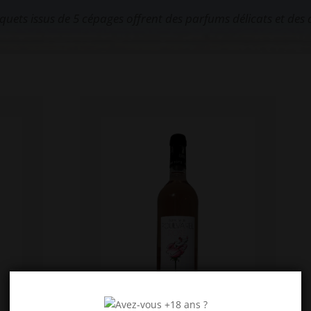
uets issus de 5 cépages offrent des parfums délicats et des