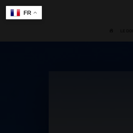
Anglais
FR
A
LE DO
C
C
U
E
I
L