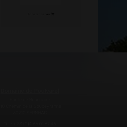
Acheter ce vin
Domaine de Poulvarel
Route de Beaucaire
110 Chemin de la Soubeyranne
30210 SERNHAC
Tel : + 33.(0)4.66.01.67.46