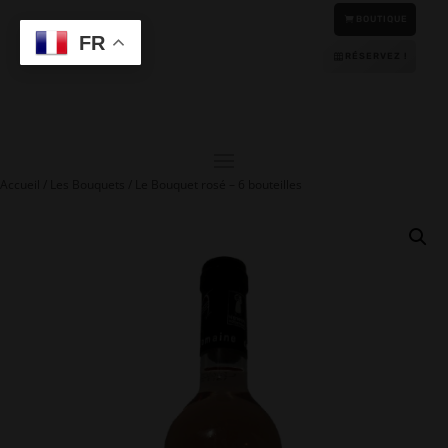
BOUTIQUE
Anglais
FR
RÉSERVEZ !
Accueil
/
Les Bouquets
/ Le Bouquet rosé – 6 bouteilles