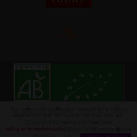
Nous utilisons des cookies pour vous garantir la meilleure
expérience et améliorer la performance de notre site.
L’abus d’
alcool est dangereux pour la santé
,
Pour plus d’informations, consultez notre
consommez
avec
modération
politique de confidentialité
. En continuant votre navigation,
Copyright © 2026 Domaine de Poulvarel