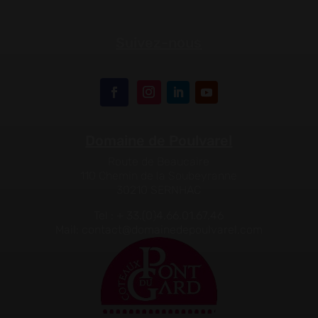
Suivez-nous
Domaine de Poulvarel
Route de Beaucaire
110 Chemin de la Soubeyranne
30210 SERNHAC
Tel : + 33.(0)4.66.01.67.46
Mail: contact@domainedepoulvarel.com