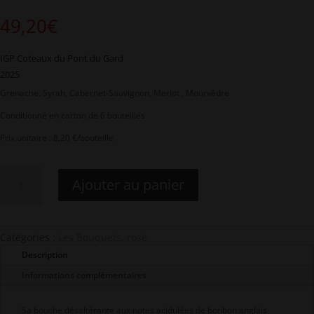
49,20
€
IGP Coteaux du Pont du Gard
2025
Grenache, Syrah, Cabernet-Sauvignon, Merlot , Mourvèdre
Conditionné en carton de 6 bouteilles
Prix unitaire : 8,20 €/bouteille
quantité
Ajouter au panier
de
Le
Bouquet
rosé
Catégories :
Les Bouquets
,
rosé
-
Description
6
bouteilles
Informations complémentaires
Sa bouche désaltérante aux notes acidulées de bonbon anglais