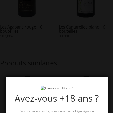
Les Agapans rouge – 6
Les Cantarelles blanc – 6
bouteilles
bouteilles
183,00
€
99,00
€
Produits similaires
Avez-vous +18 ans ?
Pour visiter notre site, vous devez avoir l'âge légal de