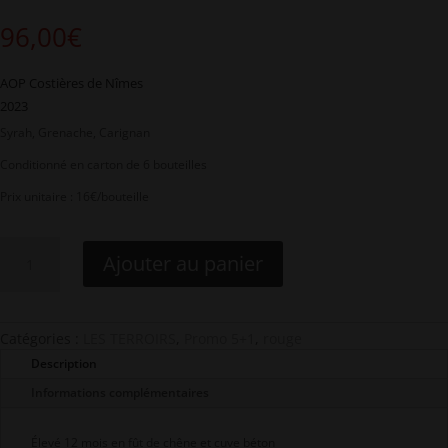
96,00
€
AOP Costières de Nîmes
2023
Syrah, Grenache, Carignan
Conditionné en carton de 6 bouteilles
Prix unitaire : 16€/bouteille
quantité
Ajouter au panier
de
Les
Perrottes
rouge
Catégories :
LES TERROIRS
,
Promo 5+1
,
rouge
-
Description
6
bouteilles
Informations complémentaires
Élevé 12 mois en fût de chêne et cuve béton