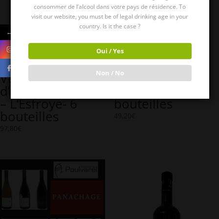
consommer de l’alcool dans votre pays de résidence. To
visit our website, you must be of legal drinking age in your
country. Is it the case ?
←
Oui / Yes
Non / No
Vendanges
Le Bouquet
d’automne rouge
rouge – 6
– L’Esfroyé- 6
bouteilles
bouteilles
49,20
€
97,80
€