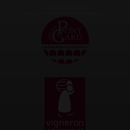
Tel : + 33.(0)4.66.01.67.46
Mail: contact@domainedepoulvarel.com