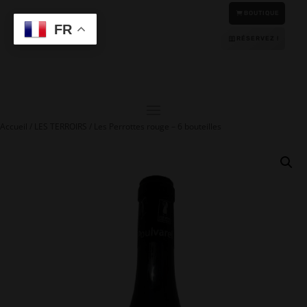
BOUTIQUE
Anglais
FR
RÉSERVEZ !
Accueil
/
LES TERROIRS
/ Les Perrottes rouge – 6 bouteilles