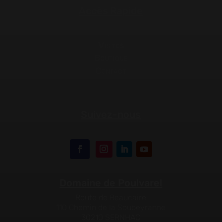
Accès Rapide
Le domaine
Visites
Boutique
Contact
Suivez-nous
Domaine de Poulvarel
Route de Beaucaire
110 Chemin de la Soubeyranne
30210 SERNHAC